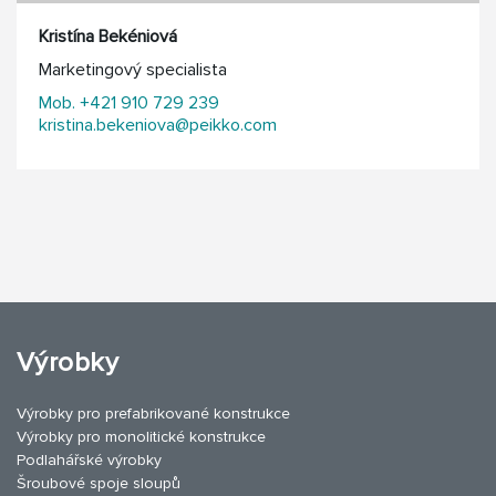
Kristína Bekéniová
Marketingový specialista
Mob. +421 910 729 239
kristina.bekeniova@peikko.com
Výrobky
Výrobky pro prefabrikované konstrukce
Výrobky pro monolitické konstrukce
Podlahářské výrobky
Šroubové spoje sloupů