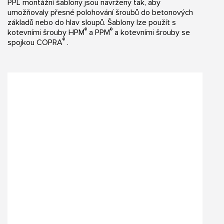
PPL montážní šablony jsou navrženy tak, aby
umožňovaly přesné polohování šroubů do betonových
základů nebo do hlav sloupů. Šablony lze použít s
®
®
kotevními šrouby HPM
a PPM
a kotevními šrouby se
®
spojkou COPRA
.