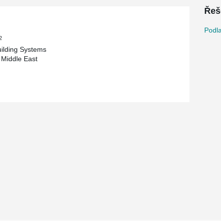
Řeš
Podl
2
uilding Systems
 Middle East