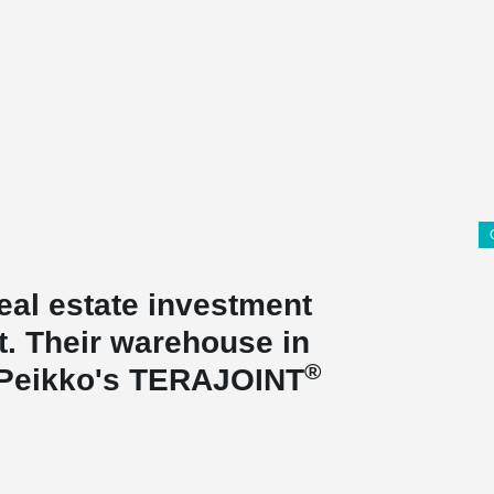
real estate investment
. Their warehouse in
®
 Peikko's TERAJOINT