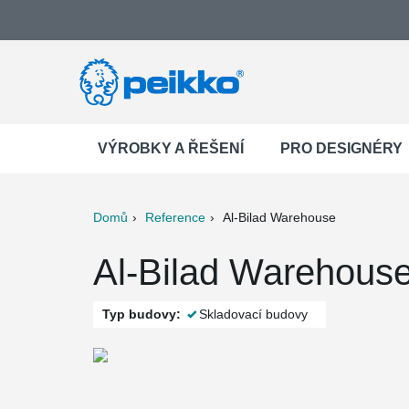
VÝROBKY A ŘEŠENÍ
PRO DESIGNÉRY
Domů
Reference
Al-Bilad Warehouse
ter
Print
Mail
Al-Bilad Warehous
Typ budovy:
Skladovací budovy