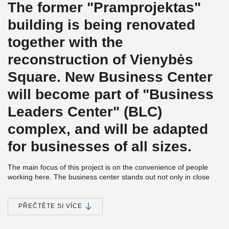
The former "Pramprojektas"
building is being renovated
together with the
reconstruction of Vienybės
Square. New Business Center
will become part of "Business
Leaders Center" (BLC)
complex, and will be adapted
for businesses of all sizes.
The main focus of this project is on the convenience of people
working here. The business center stands out not only in close
relation to the historic city square, but also with a rooftop
restaurant, jazz yard and outdoor cinema.
PŘEČTĚTE SI VÍCE
Under Vienybė Square there is a parking of 500 places being
built, and the square itself is reconstructed to become attractive