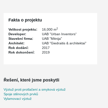
and alive place for Kaunas residents and guests. Green areas,
wooden terraces and fountains will be created while preserving
historical value of the square.
®
Peikko PSB
Punching Reinforcement system (solutions against
Fakta o projektu
®
punching shear failure of slabs) and ARBOX
Joint Reinforcement
where chosen in this project.
2
Velikost projektu:
16,000 m
Developer:
UAB "Urban Inventors“
Stavební firma:
UAB "Mitnija"
Architekt:
UAB "Giedraitis & architektai"
Rok dodání:
2017
Rok dokončení:
2019
Řešení, které jsme poskytli
Výztuž proti protlačení a smyková výztuž
Spoje stěnových prvků
Vylamovací výztuž