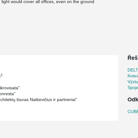
ight would cover all offices, even on the ground
mes from renewable energy sources. Each floor of
pany that is working there, and staff can relax in
®
®
 used including DELTABEAM
, PSB
Punching
hor Plates.
Řeš
DEL
2
Kote
m
Výztu
Spoj
krovisata"
nresta"
Odk
hitektų biuras Natkevičius ir partneriai"
CUBE