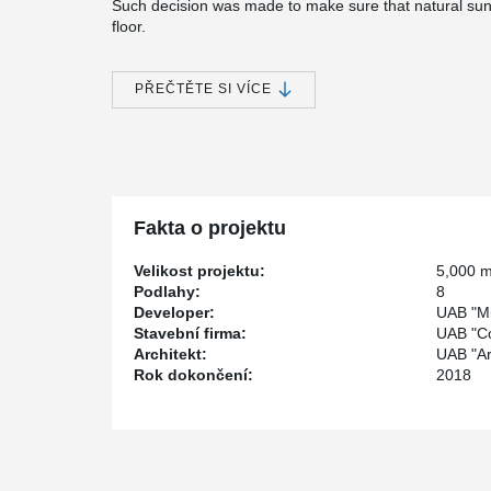
Such decision was made to make sure that natural sun l
floor.
All electricity used in the Class A business center co
the office is planned according to the needs of the com
PŘEČTĚTE SI VÍCE
the park nearby.
In this business center many Peikko solutions where
®
Reinforcement, precast connections, and WELDA
Anc
Fakta o projektu
Velikost projektu:
5,000 
Podlahy:
8
Developer:
UAB "Mi
Stavební firma:
UAB "Co
Architekt:
UAB "Arc
Rok dokončení:
2018