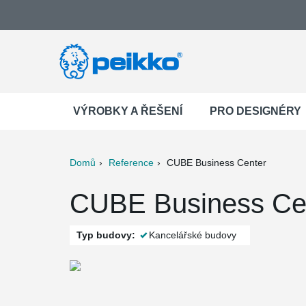
VÝROBKY A ŘEŠENÍ
PRO DESIGNÉRY
Domů
Reference
CUBE Business Center
ter
Print
Mail
CUBE Business Cen
Typ budovy:
Kancelářské budovy