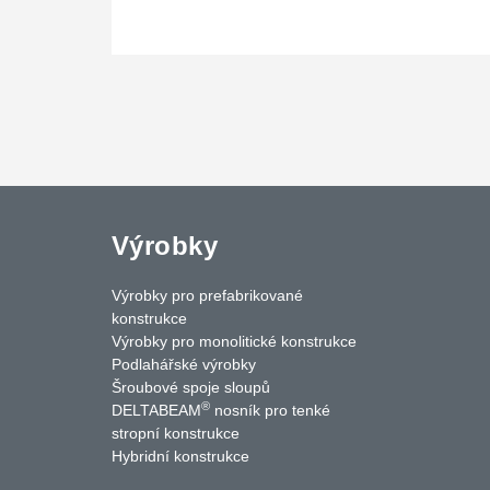
Výrobky
Výrobky pro prefabrikované
konstrukce
Výrobky pro monolitické konstrukce
Podlahářské výrobky
Šroubové spoje sloupů
®
DELTABEAM
nosník pro tenké
uTube
Contact Us
stropní konstrukce
Hybridní konstrukce