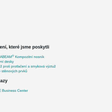
ení, které jsme poskytli
®
TABEAM
Kompozitní nosník
vní desky
ž proti protlačení a smyková výztuž
e stěnových prvků
azy
 Business Center