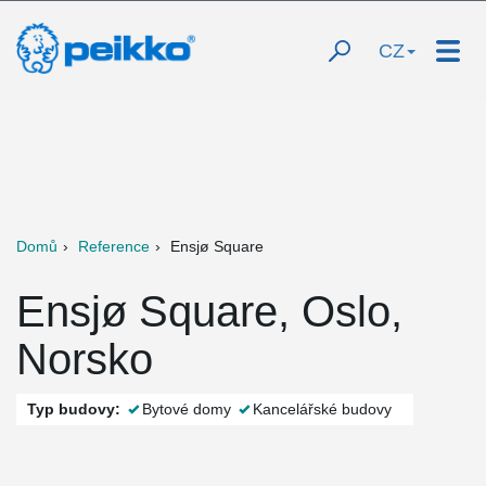
CZ
Domů
Reference
Ensjø Square
Ensjø Square, Oslo,
Norsko
Typ budovy:
Bytové domy
Kancelářské budovy