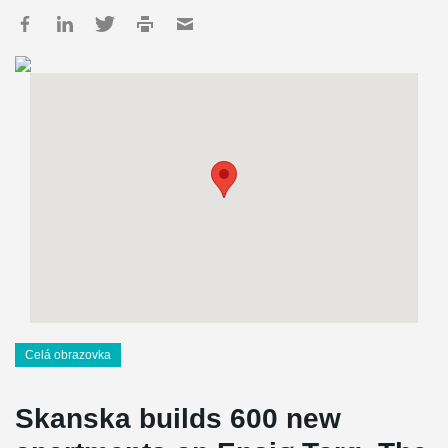
Celá obrazovka
Skanska builds 600 new