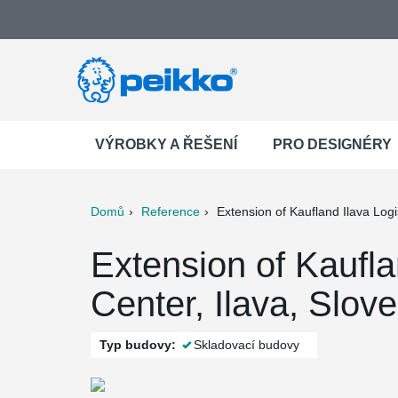
VÝROBKY A ŘEŠENÍ
PRO DESIGNÉRY
Domů
Reference
Extension of Kaufland Ilava Logi
ter
Print
Mail
Extension of Kaufla
Center, Ilava, Slov
Typ budovy:
Skladovací budovy