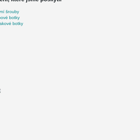
ní šrouby
pové botky
akové botky