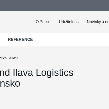
O Peikku
Udržitelnost
Novinky a ud
REFERENCE
stics Center
nd Ilava Logistics
ensko