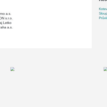
Kotev
Slou
no a.s.
Průvl
N s.r.o.
aj Letko
raha a.s.