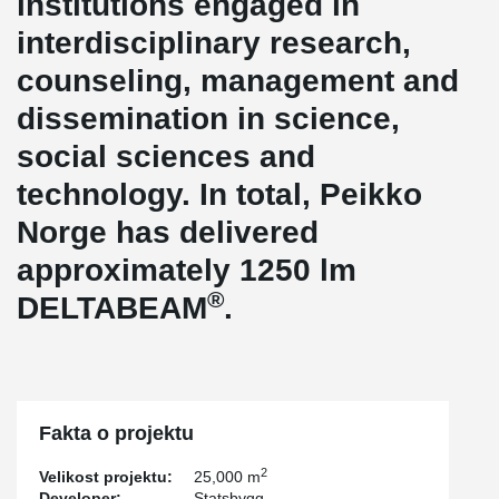
institutions engaged in
interdisciplinary research,
counseling, management and
dissemination in science,
social sciences and
technology. In total, Peikko
Norge has delivered
approximately 1250 lm
®
DELTABEAM
.
Fakta o projektu
2
Velikost projektu:
25,000 m
Developer:
Statsbygg