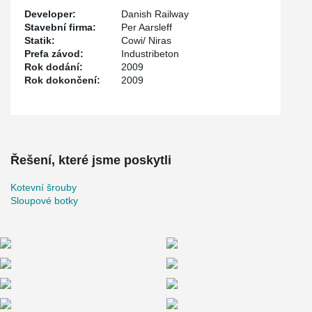
Developer:
Danish Railway
Stavební firma:
Per Aarsleff
Statik:
Cowi/ Niras
Prefa závod:
Industribeton
Rok dodání:
2009
Rok dokončení:
2009
Řešení, které jsme poskytli
Kotevní šrouby
Sloupové botky