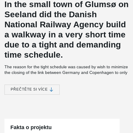
In the small town of Glumsø on
Seeland did the Danish
National Railway Agency build
a walkway in a very short time
due to a tight and demanding
time schedule.
The reason for the tight schedule was caused by wish to minimize
the closing of the link between Germany and Copenhagen to only
24 hours. The engineers on the project solved the challenge by
making the bridge prefabricated in steel.
PŘEČTĚTE SI VÍCE
The moment stiff concrete columns and the additional foundations
would usually have been in-situ casted, but this was not possible
this time. So the contractor started to look for a precast solution
where the foundation and columns could be assembled fast with
Peikko Column shoe and Anchor bolts.
Fakta o projektu