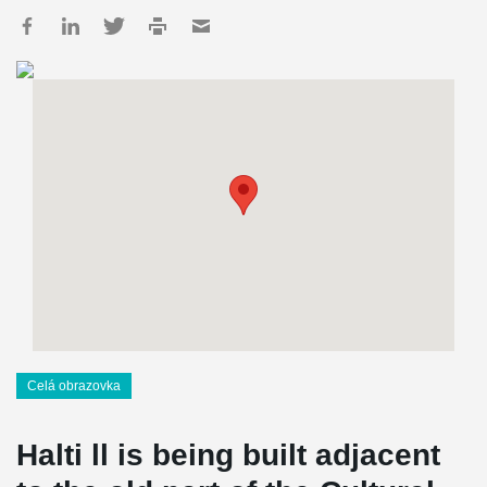
Celá obrazovka
Halti ll is being built adjacent