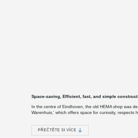
Space-saving, Efficient, fast, and simple construc
In the centre of Eindhoven, the old HEMA shop was d
Warenhuis,' which offers space for curiosity, respects hi
with international allure. 'Het Nieuwe Warenhuis' consist
possibly a section for a food and beverage outlet.
PŘEČTĚTE SI VÍCE
The Peikko Frame solution contributes to all parties inv