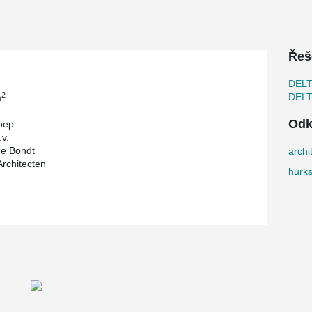
 for revenue. Also, don't forget the simple
fast, easily, and safely, creating ease of
Řeš
DEL
2
DEL
m
Odk
oep
.v.
e Bondt
archi
rchitecten
hurks