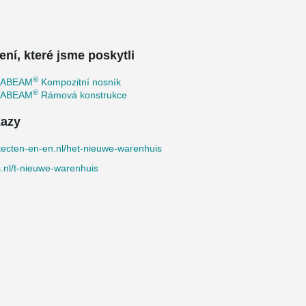
ení, které jsme poskytli
®
TABEAM
Kompozitní nosník
®
TABEAM
Rámová konstrukce
azy
tecten-en-en.nl/het-nieuwe-warenhuis
.nl/t-nieuwe-warenhuis