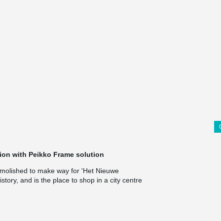
tion with Peikko Frame solution
emolished to make way for 'Het Nieuwe
story, and is the place to shop in a city centre
s of three floors with two floors for retail and
olved in this project, such as;
a space-saving