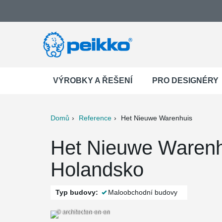
VÝROBKY A ŘEŠENÍ
PRO DESIGNÉRY
Domů
Reference
Het Nieuwe Warenhuis
ter
Print
Mail
Het Nieuwe Warenh
Holandsko
Typ budovy:
Maloobchodní budovy
© architecten-en-en