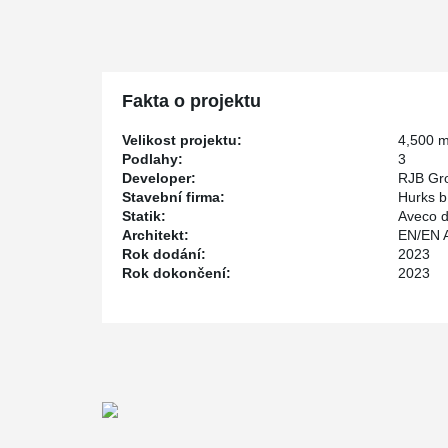
main support structure that provides additional area/m²
construction system that allowed the contractor to build 
construction and construction time reduction.
Fakta o projektu
Velikost projektu:
4,500 
Podlahy:
3
Developer:
RJB Gr
Stavební firma:
Hurks b
Statik:
Aveco d
Architekt:
EN/EN A
Rok dodání:
2023
Rok dokončení:
2023