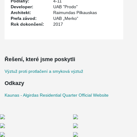
Podlahy:
4-11
Developer:
UAB "Prodo"
Architekt:
Raimundas Pilkauskas
Prefa závod:
UAB „Merko“
Rok dokončení:
2017
Řešení, které jsme poskytli
Výztuž proti protlačení a smyková výztuž
Odkazy
Kaunas - Algirdas Residential Quarter Official Website