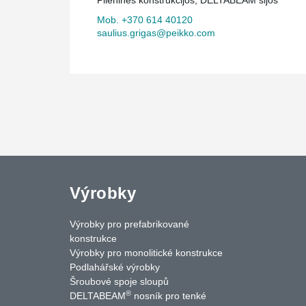
Mob. +370 614 40120
saulius.grigas@peikko.com
Výrobky
Výrobky pro prefabrikované
konstrukce
Výrobky pro monolitické konstrukce
Podlahářské výrobky
Šroubové spoje sloupů
®
DELTABEAM
nosník pro tenké
uTube
Contact Us