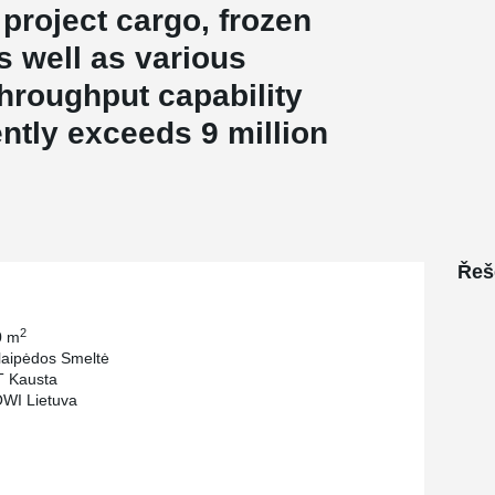
 project cargo, frozen
s well as various
hroughput capability
ntly exceeds 9 million
Řeš
2
0 m
aipėdos Smeltė
T Kausta
WI Lietuva