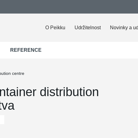
O Peikku
Udržitelnost
Novinky a ud
REFERENCE
bution centre
tainer distribution
tva