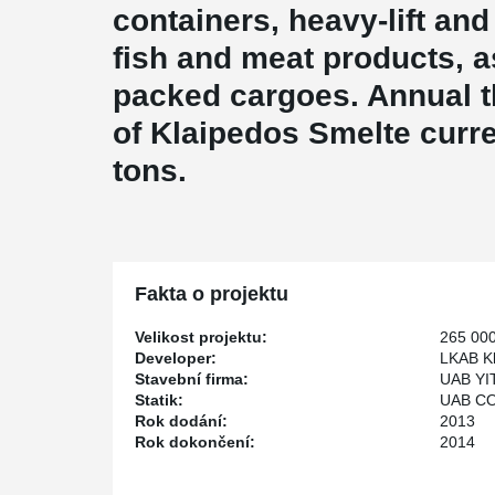
containers, heavy-lift and
fish and meat products, a
packed cargoes. Annual t
of Klaipedos Smelte curre
tons.
Fakta o projektu
Velikost projektu:
265 00
Developer:
LKAB Kl
Stavební firma:
UAB YI
Statik:
UAB CO
Rok dodání:
2013
Rok dokončení:
2014