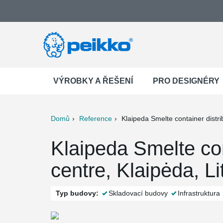
VÝROBKY A ŘEŠENÍ
PRO DESIGNÉRY
Domů
Reference
Klaipeda Smelte container distri
ter
Print
Mail
Klaipeda Smelte con
centre, Klaipėda, Li
Typ budovy:
Skladovací budovy
Infrastruktura