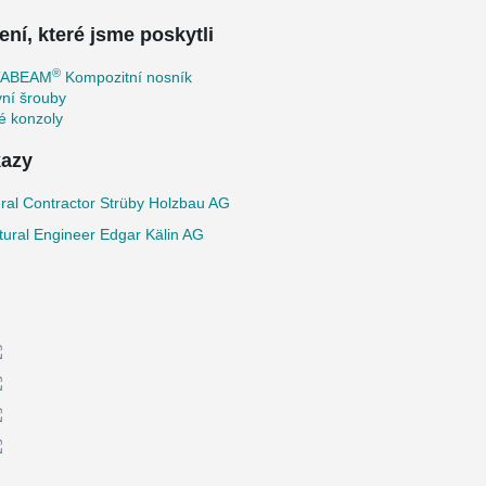
ení, které jsme poskytli
®
TABEAM
Kompozitní nosník
ní šrouby
é konzoly
azy
ral Contractor Strüby Holzbau AG
tural Engineer Edgar Kälin AG