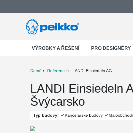
VÝROBKY A ŘEŠENÍ
PRO DESIGNÉRY
Domů
Reference
LANDI Einsiedeln AG
ter
Print
Mail
LANDI Einsiedeln A
Švýcarsko
Typ budovy:
Kancelářské budovy
Maloobchodn