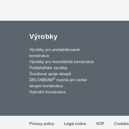
Výrobky
Výrobky pro prefabrikované
konstrukce
Výrobky pro monolitické konstrukce
Podlahářské výrobky
Šroubové spoje sloupů
®
DELTABEAM
nosník pro tenké
uTube
Contact Us
stropní konstrukce
Hybridní konstrukce
Privacy policy
Legal notice
VOP
Cookies