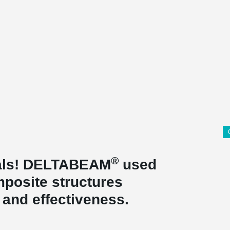
®
rials! DELTABEAM
used
posite structures
 and effectiveness.