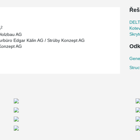
Řeš
DEL
2
Kotev
m
Skryt
Holzbau AG
urbüro Edgar Kälin AG / Strüby Konzept AG
Odk
Konzept AG
Gene
Struc