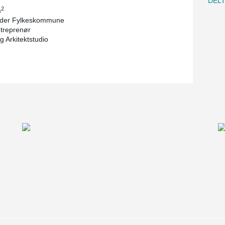
DEL
2
m
gder Fylkeskommune
treprenør
g Arkitektstudio