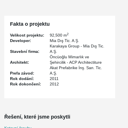
Fakta o projektu
2
Velikost projektu:
92,500 m
Developer:
Mia Dış Tic. A.Ş.
Karakaya Group - Mia Dış Tic.
Stavební firma:
A.Ş.
Öncüoğlu Mimarlık ve
Architekt:
Şehircilik - ACP Architectiture
Akat Prefabrike İnş. San. Tic.
Prefa závod:
A.Ş.
Rok dodání:
2011
Rok dokončení:
2012
Řešení, které jsme poskytli