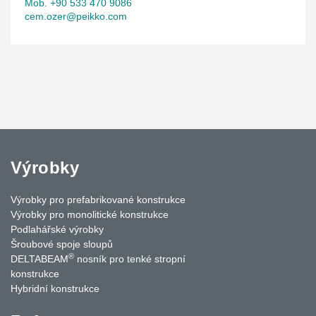
Mob. +90 533 470 9086
cem.ozer@peikko.com
Výrobky
Výrobky pro prefabrikované konstrukce
Výrobky pro monolitické konstrukce
Podlahářské výrobky
Šroubové spoje sloupů
®
DELTABEAM
nosník pro tenké stropní
konstrukce
Hybridní konstrukce