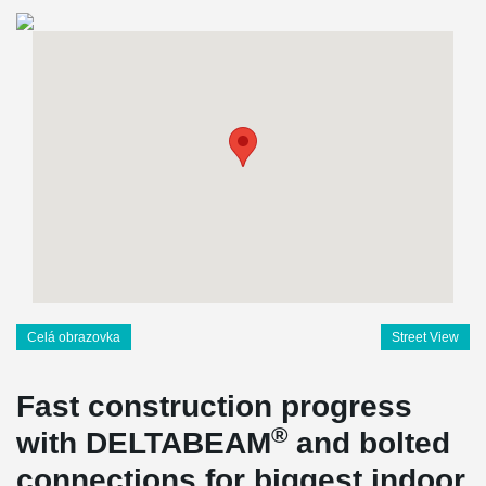
Celá obrazovka
Street View
Fast construction progress
®
with DELTABEAM
and bolted
connections for biggest indoor