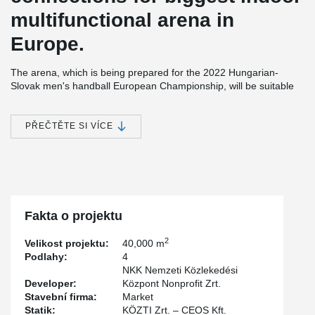
multifunctional arena in
Europe.
The arena, which is being prepared for the 2022 Hungarian-
Slovak men's handball European Championship, will be suitable
as a venue for large concerts, events and exhibitions, and it also
has the appropriate standards, sizes and designs for all existing
indoor sports, which is why, for example, basketball, volleyball, ice
PŘEČTĚTE SI VÍCE
hockey, tennis, and skating, as well as certain equestrian and
motorcycle competitions will also be held there.
®
All kinds of DELTABEAM
connections where used on this project,
pre-cast and in situ solutions.
Fakta o projektu
2
Velikost projektu:
40,000 m
Podlahy:
4
NKK Nemzeti Közlekedési
Developer:
Központ Nonprofit Zrt.
Stavební firma:
Market
Statik:
KÖZTI Zrt. – CEOS Kft.