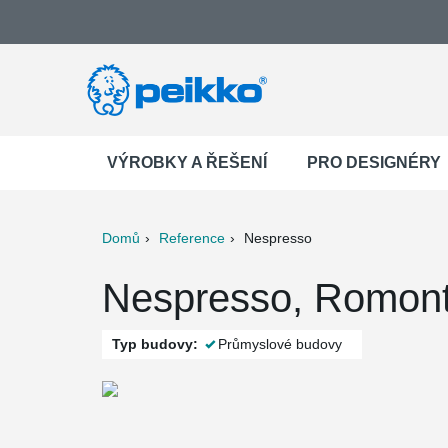
VÝROBKY A ŘEŠENÍ
PRO DESIGNÉRY
Domů
Reference
Nespresso
ter
Print
Mail
Nespresso, Romont
Typ budovy:
Průmyslové budovy