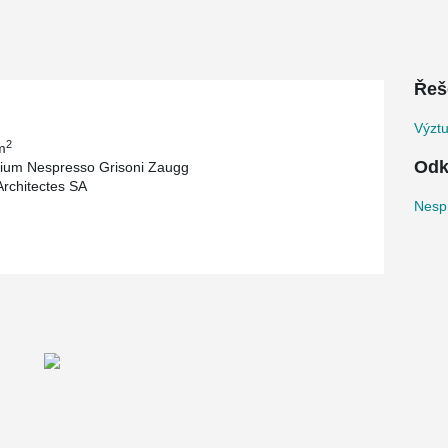
Řeš
Výztu
2
m
Odk
ium Nespresso Grisoni Zaugg
Architectes SA
Nespr