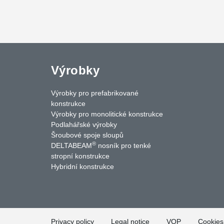
Výrobky
Výrobky pro prefabrikované
konstrukce
Výrobky pro monolitické konstrukce
Podlahářské výrobky
Šroubové spoje sloupů
®
DELTABEAM
nosník pro tenké
uTube
Contact Us
stropní konstrukce
Hybridní konstrukce
Privacy policy
Legal notice
VOP
Cookies