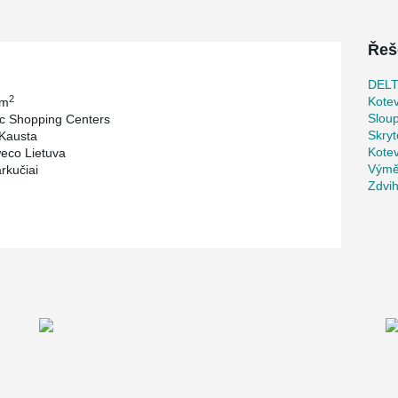
Řeš
DEL
2
Kotev
 m
Slou
ic Shopping Centers
Skryt
Kausta
Kote
eco Lietuva
Výmě
rkučiai
Zdvi