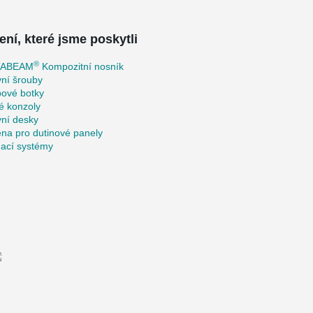
ení, které jsme poskytli
®
TABEAM
Kompozitní nosník
ní šrouby
pové botky
é konzoly
vní desky
na pro dutinové panely
hací systémy