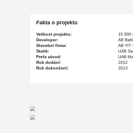
Fakta o projektu
Velikost projektu:
15 000
Developer:
AB Balt
Stavební firma:
AB YIT 
Statik:
UAB Sw
Prefa závod:
UAB Ma
Rok dodání:
2012
Rok dokončení:
2013