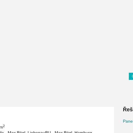
Řeš
Pane
2
 m
eile - Max Bögl, LiebenauBU - Max Bögl, Hamburg