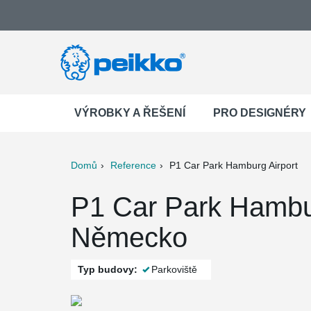
VÝROBKY A ŘEŠENÍ
PRO DESIGNÉRY
Domů
Reference
P1 Car Park Hamburg Airport
ter
Print
Mail
P1 Car Park Hambu
Německo
Typ budovy:
Parkoviště