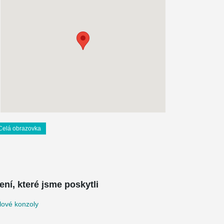
Celá obrazovka
ení, které jsme poskytli
lové konzoly