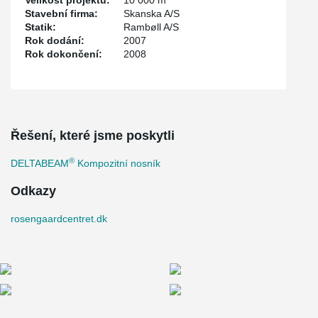
Velikost projektu:
10 000 m
Stavební firma:
Skanska A/S
Statik:
Rambøll A/S
Rok dodání:
2007
Rok dokončení:
2008
Řešení, které jsme poskytli
®
DELTABEAM
Kompozitní nosník
Odkazy
rosengaardcentret.dk