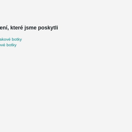
ení, které jsme poskytli
akové botky
ové botky