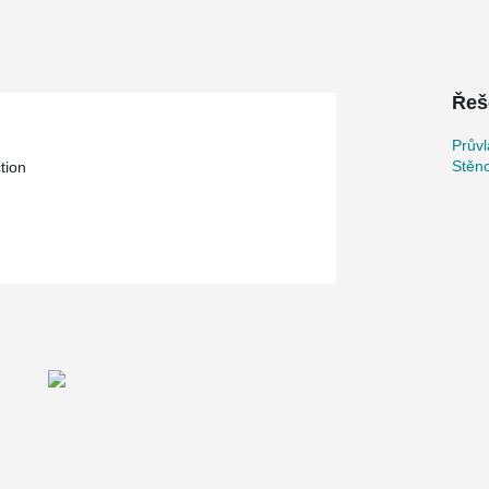
Řeš
Průvl
Stěn
tion