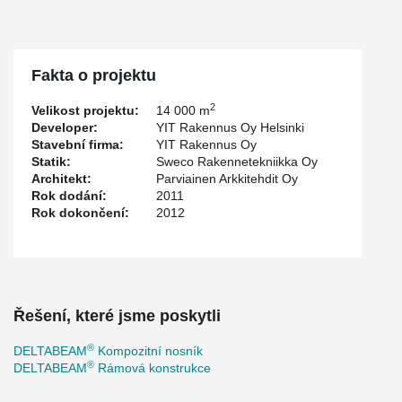
Fakta o projektu
2
Velikost projektu:
14 000 m
Developer:
YIT Rakennus Oy Helsinki
Stavební firma:
YIT Rakennus Oy
Statik:
Sweco Rakennetekniikka Oy
Architekt:
Parviainen Arkkitehdit Oy
Rok dodání:
2011
Rok dokončení:
2012
Řešení, které jsme poskytli
®
DELTABEAM
Kompozitní nosník
®
DELTABEAM
Rámová konstrukce