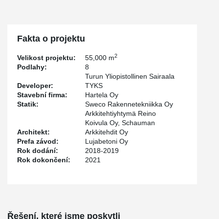
Fakta o projektu
2
Velikost projektu:
55,000 m
Podlahy:
8
Turun Yliopistollinen Sairaala
Developer:
TYKS
Stavební firma:
Hartela Oy
Statik:
Sweco Rakennetekniikka Oy
Arkkitehtiyhtymä Reino
Koivula Oy, Schauman
Architekt:
Arkkitehdit Oy
Prefa závod:
Lujabetoni Oy
Rok dodání:
2018-2019
Rok dokončení:
2021
Řešení, které jsme poskytli