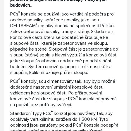
budovách..
®
PCs
konzola se používá jako vertikální podpěra pro
ocelové nosníky, spřažené nosníky, jako jsou
®
DELTABEAM
nosníky dodávané společností Peikko,
železobetonové nosníky, trámy a stěny. Skládá se z
konzolové části, která se dodatečně šroubuje ke
sloupové části, která je zabetonována ve sloupu,
případně ke stěně. Sloupová část je zabetonována do
sloupu (stěny) spolu s hlavní výztuží a konzolová část
je ke sloupu šroubována dodatečně po odstranění
bednění. Systém umožňuje připojit tolik nosníků ke
sloupům, kolik umožňuje průřez sloupu.
®
PCs
konzoly jsou dimenzovány tak, aby bylo možné
dodatečné nastavení umístění konzolové části
vzhledem ke sloupové části. Po přišroubování
®
konzolové části ke sloupu je PCs
konzola připravená
na použití bez potřeby sváření.
®
Standardní typy PCs
konzol jsou navrženy tak, aby
odolávaly vertikálnímu zatížení do 1 500 kN. Tyto
®
odolnosti jsou zaručeny, pokud PCs
konzola podepírá