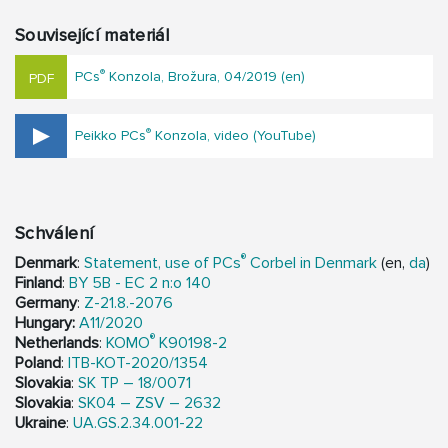
Související materiál
®
PCs
Konzola, Brožura, 04/2019 (en)
®
Peikko PCs
Konzola, video (YouTube)
Schválení
®
Denmark
:
Statement, use of PCs
Corbel in Denmark
(en,
da
)
Finland
:
BY 5B - EC 2 n:o 140
Germany
:
Z-21.8.-2076
Hungary:
A11/2020
®
Netherlands
:
KOMO
K90198-2
Poland
:
ITB-KOT-2020/1354
Slovakia
:
SK TP – 18/0071
Slovakia
:
SK04 – ZSV – 2632
Ukraine
:
UA.GS.2.34.001-22