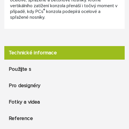
ocelové, spřažené a betonové nosníky. Kromě
vertikálního zatížení konzola přenáší i točivý moment v
®
případě, kdy PCs
konzola podepírá ocelové a
spřažené nosníky.
Technické informace
Použijte s
Pro designéry
Fotky a videa
Reference