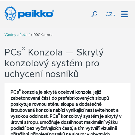
CZ
®
Výrobky a Řešení
PCs
Konzola
®
PCs
Konzola — Skrytý
konzolový systém pro
uchycení nosníků
®
PCs
konzola je skrytá ocelová konzola, jejíž
zabetonovaná část do prefabrikovaných sloupů
poskytuje rovnou stěnu sloupu a dodatečně
šroubovaná konzola nabízí vynikající nastavitelnost a
®
vysokou odolnost. PCs
konzolový systém je skrytý v
úrovni stropu, umožňuje dosáhnout maximální výšku
podlaží bez vyčnívajících častí, a tím vytváří vizuálně
přitažlivé připojení nosníků na sloupy v obytných